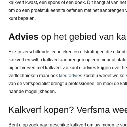
kalkverf kwast, een spons of een doek. Dit hangt af van het
om op een proefstuk eerst te oefenen met het aanbrengen v
kunt bepalen.
Martin Heys
Great products at good prices. Also expert guidance
Advies
op het gebied van kal
and professional support. Highly recommended.
Er zijn verschillende technieken en uitstralingen die u kunt
10
kalkverf en wilt u kalkverf aanbrengen op een muur of plaf
bij het verven met kalkverf. Zo kunt u advies krijgen over 
verftechnieken maar ook
kleuradvies
zodat u weeet welke kl
van de verfspecialist brengt u professioneel en mooi de k
naar de mogelijkheden.
Kalkverf kopen? Verfsma wee
Bent u op zoek naar geschikte kalkverf om uw muren te voo