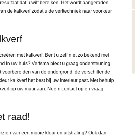
 resultaat dat u wilt bereiken. Het wordt aangeraden
an de kalkverf zodat u de verftechniek naar voorkeur
Ruud Verbael
Super strak schilderwerk
kverf
10
 creëren met kalkverf. Bent u zelf niet zo bekend met
ond in uw huis? Verfsma biedt u graag ondersteuning
het voorbereiden van de ondergrond, de verschillende
eur kalkverf het best bij uw interieur past. Met behulp
alkverf op uw muur aan. Neem contact op en vraag
t raad!
rzien van een mooie kleur en uitstraling? Ook dan