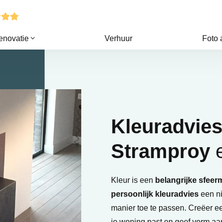
enovatie
Verhuur
Foto
Kleuradvie
Stramproy
e
Kleur is een
belangrijke sfeer
persoonlijk kleuradvies
een ni
manier toe te passen. Creëer 
je woning past en geef vorm aa