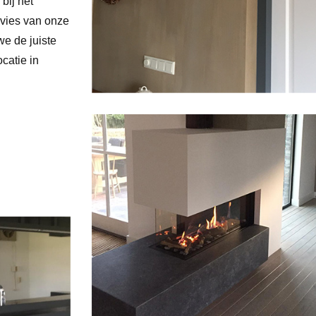
bij het
dvies van onze
we de juiste
catie in