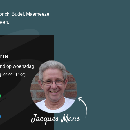
donck, Budel, Maarheeze,
eert.
ens
end op woensdag
g
(08:00 - 14:00)