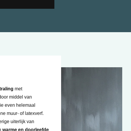
traling
met
door middel van
 die even helemaal
e muur- of latexverf.
ige uiterlijk van
n
warme en doorleefde