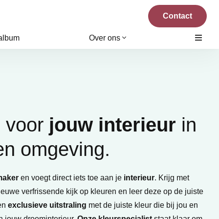
Contact
 album
Over ons
s
voor
jouw interieur
in
n omgeving.
maker
en voegt direct iets toe aan je
interieur
. Krijg met
euwe verfrissende kijk op kleuren en leer deze op de juiste
een
exclusieve uitstraling
met de juiste kleur die bij jou en
n jouw droominterieur.
Onze kleurspecialist
staat klaar om