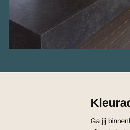
Kleura
Ga jij binne